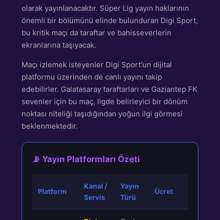
olarak yayınlanacaktır. Süper Lig yayın haklarının
önemli bir bölümünü elinde bulunduran Digi Sport,
bu kritik maçı da taraftar ve bahisseverlerin
ekranlarına taşıyacak.
Maçı izlemek isteyenler Digi Sport'un dijital
platformu üzerinden de canlı yayını takip
edebilirler. Galatasaray taraftarları ve Gaziantep FK
sevenler için bu maç, ligde belirleyici bir dönüm
noktası niteliği taşıdığından yoğun ilgi görmesi
beklenmektedir.
📡 Yayın Platformları Özeti
Kanal /
Yayın
Platform
Ücret
Servis
Türü