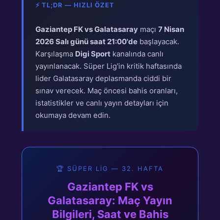
⚡ TL;DR — HIZLI ÖZET
Gaziantep FK vs Galatasaray
maçı
7 Nisan
2026 Salı günü saat 21:00'de
başlayacak.
Karşılaşma
Digi Sport
kanalında canlı
yayınlanacak. Süper Lig'in kritik haftasında
lider Galatasaray deplasmanda ciddi bir
sınav verecek. Maç öncesi bahis oranları,
istatistikler ve canlı yayın detayları için
okumaya devam edin.
🏆 SÜPER LIG — 32. HAFTA
Gaziantep FK vs
Galatasaray: Maç Yayın
Bilgileri, Saat ve Bahis