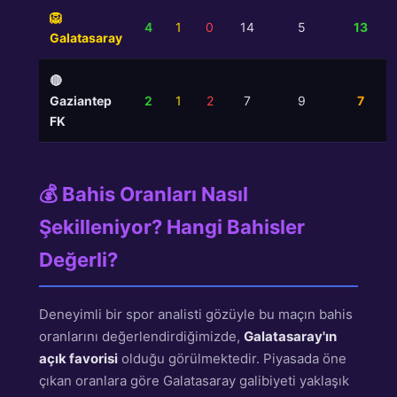
🦁
4
1
0
14
5
13
Galatasaray
🔴
Gaziantep
2
1
2
7
9
7
FK
💰 Bahis Oranları Nasıl
Şekilleniyor? Hangi Bahisler
Değerli?
Deneyimli bir spor analisti gözüyle bu maçın bahis
oranlarını değerlendirdiğimizde,
Galatasaray'ın
açık favorisi
olduğu görülmektedir. Piyasada öne
çıkan oranlara göre Galatasaray galibiyeti yaklaşık