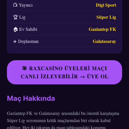
Digi Sport
📺 Yayıncı
Süper Lig
🏆 Lig
Gaziantep FK
🏠 Ev Sahibi
Galatasaray
✈️ Deplasman
🎯 RAXCASINO ÜYELERI MAÇI
CANLI İZLEYEBILIR → ÜYE OL
Maç Hakkında
Gaziantep FK ve Galatasaray arasındaki bu önemli karşılaşma
Süper Lig sezonunun kritik maçlarından biri olarak kabul
ediliyor. Her iki takımın da puan tablosundaki konumu