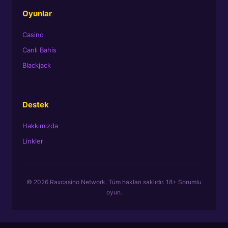
Oyunlar
Casino
Canlı Bahis
Blackjack
Destek
Hakkımızda
Linkler
© 2026 Raxcasino Network. Tüm hakları saklıdır. 18+ Sorumlu
oyun.