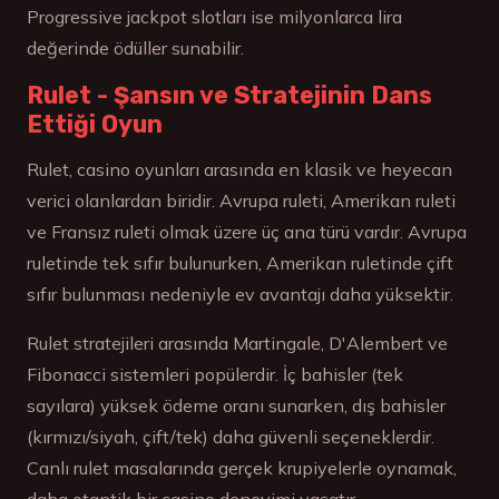
Progressive jackpot slotları ise milyonlarca lira
değerinde ödüller sunabilir.
Rulet - Şansın ve Stratejinin Dans
Ettiği Oyun
Rulet, casino oyunları arasında en klasik ve heyecan
verici olanlardan biridir. Avrupa ruleti, Amerikan ruleti
ve Fransız ruleti olmak üzere üç ana türü vardır. Avrupa
ruletinde tek sıfır bulunurken, Amerikan ruletinde çift
sıfır bulunması nedeniyle ev avantajı daha yüksektir.
Rulet stratejileri arasında Martingale, D'Alembert ve
Fibonacci sistemleri popülerdir. İç bahisler (tek
sayılara) yüksek ödeme oranı sunarken, dış bahisler
(kırmızı/siyah, çift/tek) daha güvenli seçeneklerdir.
Canlı rulet masalarında gerçek krupiyelerle oynamak,
daha otantik bir casino deneyimi yaşatır.