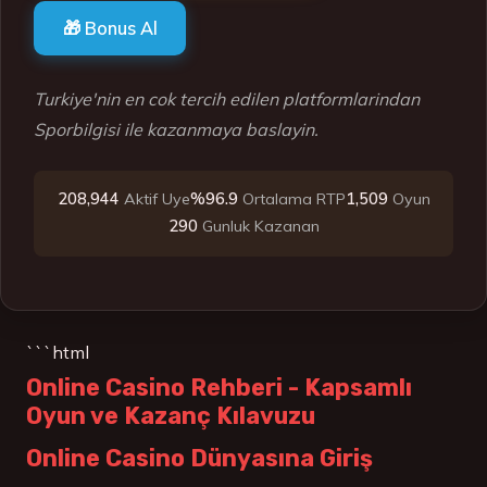
🎁 Bonus Al
Turkiye'nin en cok tercih edilen platformlarindan
Sporbilgisi ile kazanmaya baslayin.
208,944
Aktif Uye
%96.9
Ortalama RTP
1,509
Oyun
290
Gunluk Kazanan
```html
Online Casino Rehberi - Kapsamlı
Oyun ve Kazanç Kılavuzu
Online Casino Dünyasına Giriş