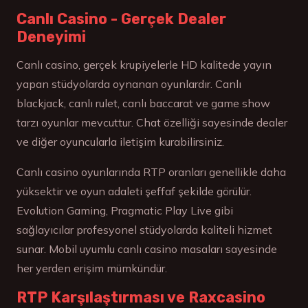
Canlı Casino - Gerçek Dealer
Deneyimi
Canlı casino, gerçek krupiyelerle HD kalitede yayın
yapan stüdyolarda oynanan oyunlardır. Canlı
blackjack, canlı rulet, canlı baccarat ve game show
tarzı oyunlar mevcuttur. Chat özelliği sayesinde dealer
ve diğer oyuncularla iletişim kurabilirsiniz.
Canlı casino oyunlarında RTP oranları genellikle daha
yüksektir ve oyun adaleti şeffaf şekilde görülür.
Evolution Gaming, Pragmatic Play Live gibi
sağlayıcılar profesyonel stüdyolarda kaliteli hizmet
sunar. Mobil uyumlu canlı casino masaları sayesinde
her yerden erişim mümkündür.
RTP Karşılaştırması ve Raxcasino