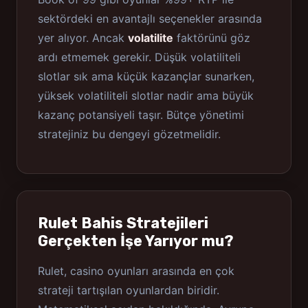
sektördeki en avantajlı seçenekler arasında
yer alıyor. Ancak
volatilite
faktörünü göz
ardı etmemek gerekir. Düşük volatiliteli
slotlar sık ama küçük kazançlar sunarken,
yüksek volatiliteli slotlar nadir ama büyük
kazanç potansiyeli taşır. Bütçe yönetimi
stratejiniz bu dengeyi gözetmelidir.
Rulet Bahis Stratejileri
Gerçekten İşe Yarıyor mu?
Rulet, casino oyunları arasında en çok
strateji tartışılan oyunlardan biridir.