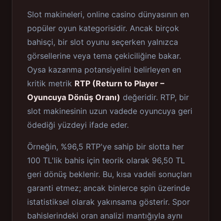
Slot makineleri, online casino dünyasının en
popüler oyun kategorisidir. Ancak birçok
bahisçi, bir slot oyunu seçerken yalnızca
görsellerine veya tema çekiciliğine bakar.
Oysa kazanma potansiyelini belirleyen en
kritik metrik
RTP (Return to Player –
Oyuncuya Dönüş Oranı)
değeridir. RTP, bir
slot makinesinin uzun vadede oyuncuya geri
ödediği yüzdeyi ifade eder.
Örneğin, %96,5 RTP'ye sahip bir slotta her
100 TL'lik bahis için teorik olarak 96,50 TL
geri dönüş beklenir. Bu, kısa vadeli sonuçları
garanti etmez; ancak binlerce spin üzerinde
istatistiksel olarak yakınsama gösterir. Spor
bahislerindeki oran analizi mantığıyla aynı