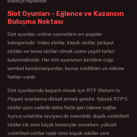
oldukça faydalıdır.
Slot Oyunları - Eğlence ve Kazancın
Buluşma Noktası
Slot oyunları, online casinoların en popüler
kategorisidir. Video slotlar, klasik slotlar, jackpot
slotları ve tema slotları olmak üzere çeşitli türleri
bulunmaktadır. Her slot oyununun kendine özgü
sembol kombinasyonları, bonus özellikleri ve ödeme
hatları vardır.
Slot oyunlarında başarılı olmak için RTP (Return to
Player) oranlarına dikkat etmek gerekir. Yüksek RTP'li
slotlar uzun vadede daha fazla geri ödeme sağlar.
Ayrıca volatilite seviyesi de önemlidir; düşük volatiliteli
slotlar sık ama küçük kazançlar sunarken, yüksek
volatiliteli slotlar nadir ama büyük ödüller verir.