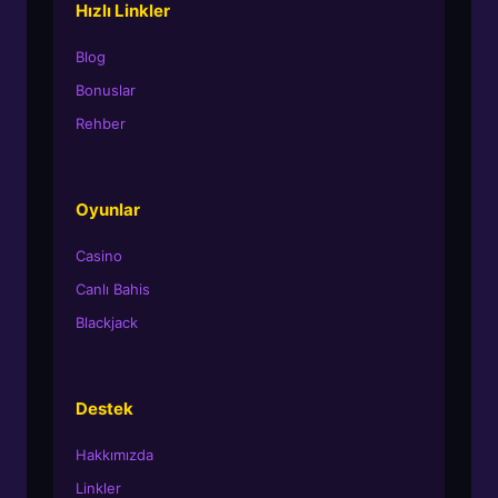
Hızlı Linkler
Blog
Bonuslar
Rehber
Oyunlar
Casino
Canlı Bahis
Blackjack
Destek
Hakkımızda
Linkler