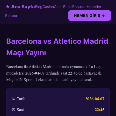
★ Ana Sayfa
Blog
Casino
Canlı Bahis
Bonuslar
Haberler
Rehber
HEMEN GIRIŞ →
Barcelona vs Atletico Madrid
Maçı Yayını
Barcelona ile Atletico Madrid arasında oynanacak La Liga
2026-04-07
22:45
mücadelesi
tarihinde saat
'de başlayacak.
Maç beIN Sports 1 ekranlarından canlı yayınlanacak.
2026-04-07
📅 Tarih
22:45
⏰ Saat