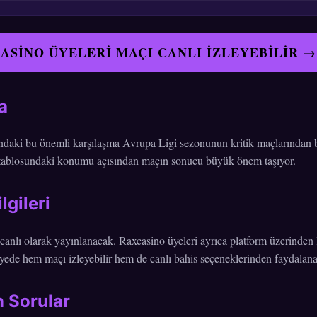
CASINO ÜYELERI MAÇI CANLI İZLEYEBILIR →
a
daki bu önemli karşılaşma Avrupa Ligi sezonunun kritik maçlarından bir
 tablosundaki konumu açısından maçın sonucu büyük önem taşıyor.
lgileri
anlı olarak yayınlanacak. Raxcasino üyeleri ayrıca platform üzerinden l
ayede hem maçı izleyebilir hem de canlı bahis seçeneklerinden faydalanab
n Sorular