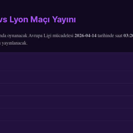
vs Lyon Maçı Yayını
2026-04-14
03:2
sında oynanacak Avrupa Ligi mücadelesi
tarihinde saat
ı yayınlanacak.