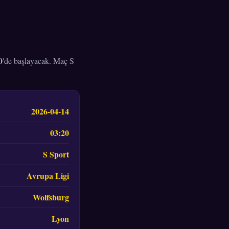
0
'de başlayacak. Maç S
2026-04-14
03:20
S Sport
Avrupa Ligi
Wolfsburg
Lyon