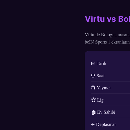
Virtu vs Bo
Virtu ile Bologna arası
beIN Sports 1 ekranların
📅 Tarih
⏰ Saat
📺 Yayıncı
🏆 Lig
🏠 Ev Sahibi
✈️ Deplasman