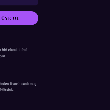
 ÜYE OL
 biri olarak kabul
yor.
inden lisanslı canlı maç
ilirsiniz.