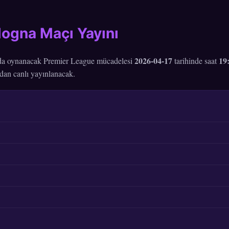
logna Maçı Yayını
2026-04-17
19
nda oynanacak Premier League mücadelesi
tarihinde saat
dan canlı yayınlanacak.