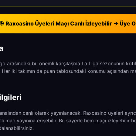
🎯 Raxcasino Üyeleri Maçı Canlı İzleyebilir → Üye O
a
Vigo arasındaki bu önemli karşılaşma La Liga sezonunun kriti
r. Her iki takımın da puan tablosundaki konumu açısından 
lgileri
nalından canlı olarak yayınlanacak. Raxcasino üyeleri ayrı
nlı maç yayınına erişebilir. Bu sayede hem maçı izleyebilir h
lanabilirsiniz.