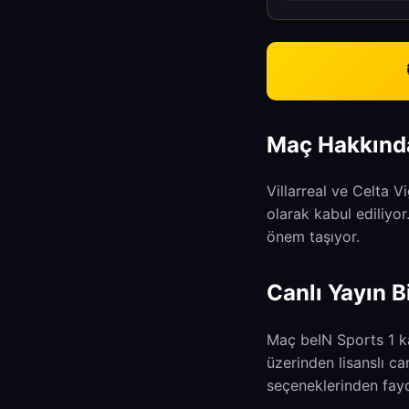
Maç Hakkınd
Villarreal ve Celta 
olarak kabul ediliyo
önem taşıyor.
Canlı Yayın Bi
Maç beIN Sports 1 ka
üzerinden lisanslı ca
seçeneklerinden fayda