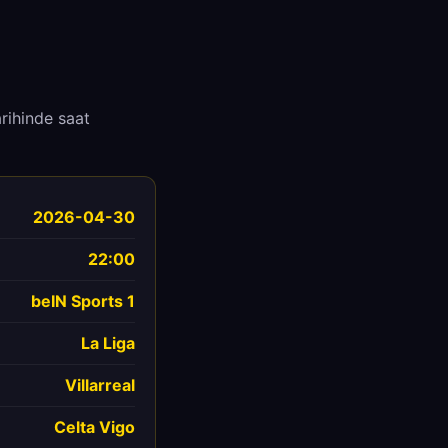
rihinde saat
2026-04-30
22:00
beIN Sports 1
La Liga
Villarreal
Celta Vigo