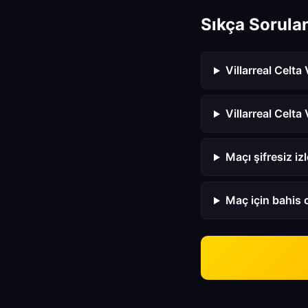
Sıkça Sorula
Villarreal Celta
Villarreal Celt
Maçı şifresiz iz
Maç için bahis 