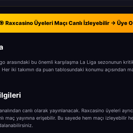
🎯 Raxcasino Üyeleri Maçı Canlı İzleyebilir → Üye O
a
Vigo arasındaki bu önemli karşılaşma La Liga sezonunun kriti
r. Her iki takımın da puan tablosundaki konumu açısından 
lgileri
nalından canlı olarak yayınlanacak. Raxcasino üyeleri ayrı
nlı maç yayınına erişebilir. Bu sayede hem maçı izleyebilir h
lanabilirsiniz.