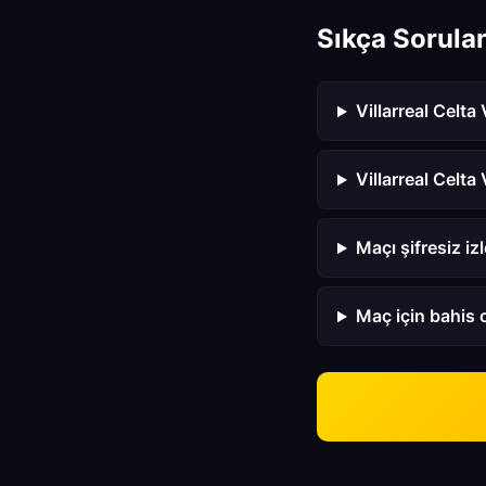
Sıkça Sorula
Villarreal Celta
Villarreal Celt
Maçı şifresiz iz
Maç için bahis 