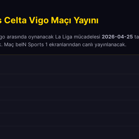
vs Celta Vigo Maçı Yayını
 Vigo arasında oynanacak La Liga mücadelesi
2026-04-25
ta
. Maç beIN Sports 1 ekranlarından canlı yayınlanacak.