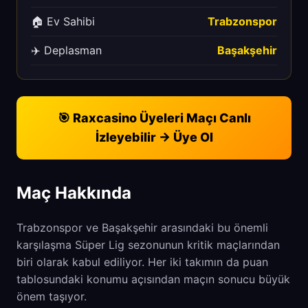
🏠 Ev Sahibi
Trabzonspor
✈️ Deplasman
Başakşehir
🎯 Raxcasino Üyeleri Maçı Canlı
İzleyebilir → Üye Ol
Maç Hakkında
Trabzonspor ve Başakşehir arasındaki bu önemli
karşılaşma Süper Lig sezonunun kritik maçlarından
biri olarak kabul ediliyor. Her iki takımın da puan
tablosundaki konumu açısından maçın sonucu büyük
önem taşıyor.