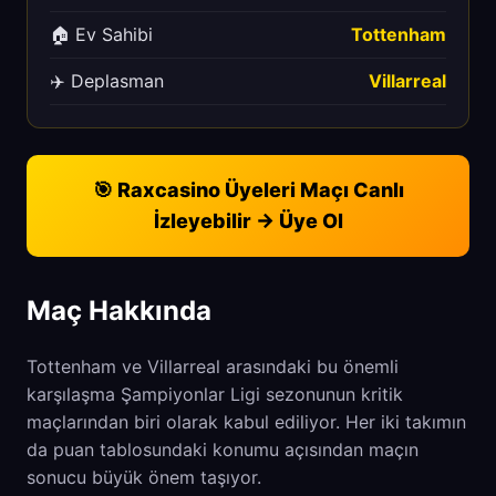
🏠 Ev Sahibi
Tottenham
✈️ Deplasman
Villarreal
🎯 Raxcasino Üyeleri Maçı Canlı
İzleyebilir → Üye Ol
Maç Hakkında
Tottenham ve Villarreal arasındaki bu önemli
karşılaşma Şampiyonlar Ligi sezonunun kritik
maçlarından biri olarak kabul ediliyor. Her iki takımın
da puan tablosundaki konumu açısından maçın
sonucu büyük önem taşıyor.