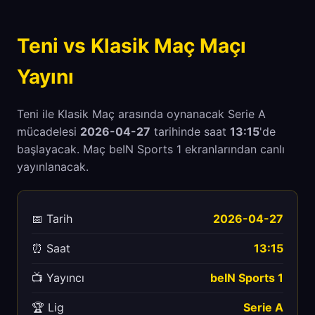
Teni vs Klasik Maç Maçı
Yayını
Teni ile Klasik Maç arasında oynanacak Serie A
mücadelesi
2026-04-27
tarihinde saat
13:15
'de
başlayacak. Maç beIN Sports 1 ekranlarından canlı
yayınlanacak.
📅 Tarih
2026-04-27
⏰ Saat
13:15
📺 Yayıncı
beIN Sports 1
🏆 Lig
Serie A