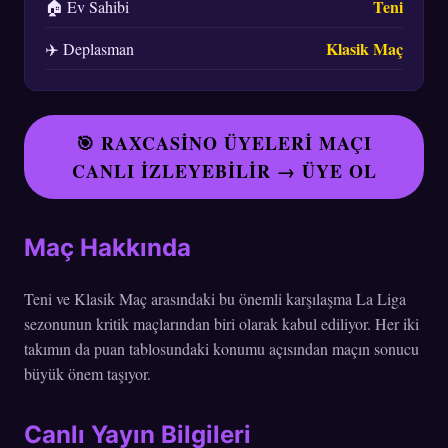
Teni
🏠 Ev Sahibi
Klasik Maç
✈️ Deplasman
🎯 RAXCASINO ÜYELERI MAÇI
CANLI İZLEYEBILIR → ÜYE OL
Maç Hakkında
Teni ve Klasik Maç arasındaki bu önemli karşılaşma La Liga
sezonunun kritik maçlarından biri olarak kabul ediliyor. Her iki
takımın da puan tablosundaki konumu açısından maçın sonucu
büyük önem taşıyor.
Canlı Yayın Bilgileri