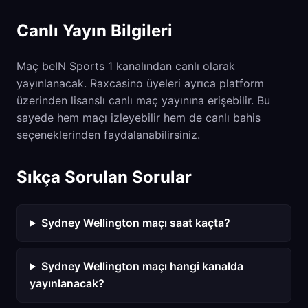
Canlı Yayın Bilgileri
Maç beIN Sports 1 kanalından canlı olarak
yayınlanacak. Raxcasino üyeleri ayrıca platform
üzerinden lisanslı canlı maç yayınına erişebilir. Bu
sayede hem maçı izleyebilir hem de canlı bahis
seçeneklerinden faydalanabilirsiniz.
Sıkça Sorulan Sorular
Sydney Wellington maçı saat kaçta?
Sydney Wellington maçı hangi kanalda
yayınlanacak?