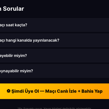
n Sorular
çı saat kaçta?
açı hangi kanalda yayınlanacak?
leyebilir miyim?
oynayabilir miyim?
⚽ Şimdi Üye Ol — Maçı Canlı İzle + Bahis Yap
18+ Sorumlu oyun. Yayın bilgileri değişiklik gösterebilir.