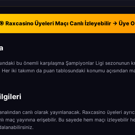
🎯 Raxcasino Üyeleri Maçı Canlı İzleyebilir → Üye O
a
ındaki bu önemli karşılaşma Şampiyonlar Ligi sezonunun kri
r. Her iki takımın da puan tablosundaki konumu açısından 
lgileri
alından canlı olarak yayınlanacak. Raxcasino üyeleri ayrıc
nlı maç yayınına erişebilir. Bu sayede hem maçı izleyebilir h
lanabilirsiniz.