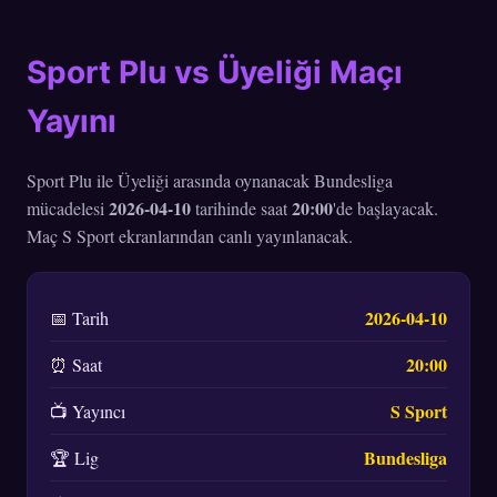
Sport Plu vs Üyeliği Maçı
Yayını
Sport Plu ile Üyeliği arasında oynanacak Bundesliga
2026-04-10
20:00
mücadelesi
tarihinde saat
'de başlayacak.
Maç S Sport ekranlarından canlı yayınlanacak.
2026-04-10
📅 Tarih
20:00
⏰ Saat
S Sport
📺 Yayıncı
Bundesliga
🏆 Lig