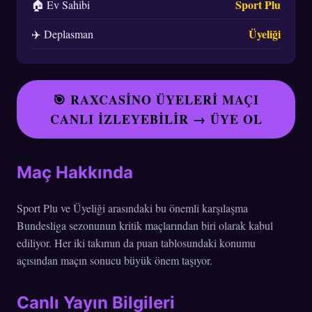
Sport Plu
🏠 Ev Sahibi
Üyeliği
✈️ Deplasman
🎯 RAXCASINO ÜYELERI MAÇI
CANLI İZLEYEBILIR → ÜYE OL
Maç Hakkında
Sport Plu ve Üyeliği arasındaki bu önemli karşılaşma
Bundesliga sezonunun kritik maçlarından biri olarak kabul
ediliyor. Her iki takımın da puan tablosundaki konumu
açısından maçın sonucu büyük önem taşıyor.
Canlı Yayın Bilgileri