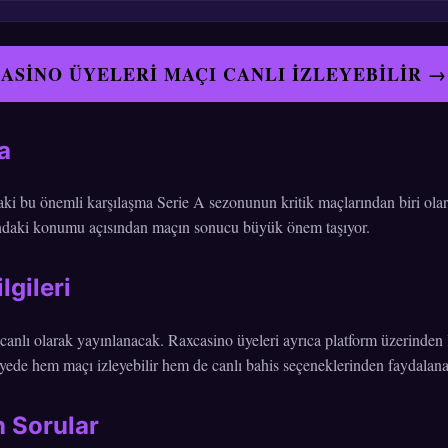
CASINO ÜYELERI MAÇI CANLI İZLEYEBILIR →
a
aki bu önemli karşılaşma Serie A sezonunun kritik maçlarından biri olar
ndaki konumu açısından maçın sonucu büyük önem taşıyor.
lgileri
anlı olarak yayınlanacak. Raxcasino üyeleri ayrıca platform üzerinden l
ayede hem maçı izleyebilir hem de canlı bahis seçeneklerinden faydalanab
n Sorular