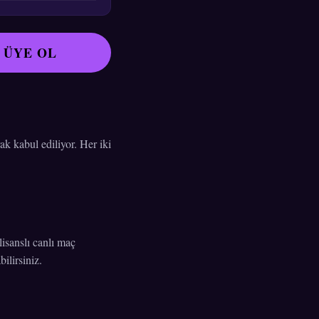
 ÜYE OL
ak kabul ediliyor. Her iki
isanslı canlı maç
ilirsiniz.