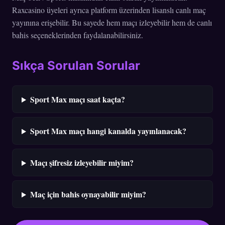
Raxcasino üyeleri ayrıca platform üzerinden lisanslı canlı maç
yayınına erişebilir. Bu sayede hem maçı izleyebilir hem de canlı
bahis seçeneklerinden faydalanabilirsiniz.
Sıkça Sorulan Sorular
Sport Max maçı saat kaçta?
Sport Max maçı hangi kanalda yayınlanacak?
Maçı şifresiz izleyebilir miyim?
Maç için bahis oynayabilir miyim?