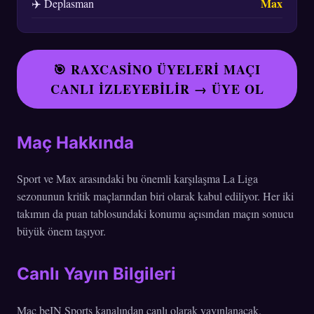
Max
✈️ Deplasman
🎯 RAXCASINO ÜYELERI MAÇI
CANLI İZLEYEBILIR → ÜYE OL
Maç Hakkında
Sport ve Max arasındaki bu önemli karşılaşma La Liga
sezonunun kritik maçlarından biri olarak kabul ediliyor. Her iki
takımın da puan tablosundaki konumu açısından maçın sonucu
büyük önem taşıyor.
Canlı Yayın Bilgileri
Maç beIN Sports kanalından canlı olarak yayınlanacak.