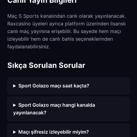
Canlı Yayın Bilgileri
Maç S Sports kanalından canlı olarak yayınlanacak.
Raxcasino üyeleri ayrıca platform üzerinden lisanslı
canlı maç yayınına erişebilir. Bu sayede hem maçı
izleyebilir hem de canlı bahis seçeneklerinden
faydalanabilirsiniz.
Sıkça Sorulan Sorular
Sport Golazo maçı saat kaçta?
Sport Golazo maçı hangi kanalda
yayınlanacak?
Maçı şifresiz izleyebilir miyim?