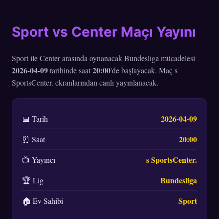
Sport vs Center Maçı Yayını
Sport ile Center arasında oynanacak Bundesliga mücadelesi
2026-04-09
20:00
tarihinde saat
'de başlayacak. Maç s
SportsCenter. ekranlarından canlı yayınlanacak.
2026-04-09
📅 Tarih
20:00
⏰ Saat
s SportsCenter.
📺 Yayıncı
Bundesliga
🏆 Lig
Sport
🏠 Ev Sahibi