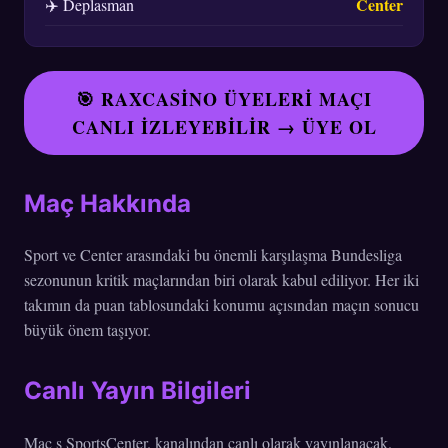
Center
✈️ Deplasman
🎯 RAXCASINO ÜYELERI MAÇI
CANLI İZLEYEBILIR → ÜYE OL
Maç Hakkında
Sport ve Center arasındaki bu önemli karşılaşma Bundesliga
sezonunun kritik maçlarından biri olarak kabul ediliyor. Her iki
takımın da puan tablosundaki konumu açısından maçın sonucu
büyük önem taşıyor.
Canlı Yayın Bilgileri
Maç s SportsCenter. kanalından canlı olarak yayınlanacak.