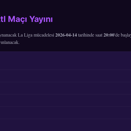
tl Maçı Yayını
2026-04-14
20:00
a oynanacak La Liga mücadelesi
tarihinde saat
'de başl
yınlanacak.