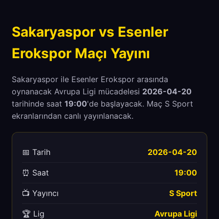
Sakaryaspor vs Esenler
Erokspor Maçı Yayını
Sakaryaspor ile Esenler Erokspor arasında
oynanacak Avrupa Ligi mücadelesi
2026-04-20
tarihinde saat
19:00
'de başlayacak. Maç S Sport
ekranlarından canlı yayınlanacak.
📅 Tarih
2026-04-20
⏰ Saat
19:00
📺 Yayıncı
S Sport
🏆 Lig
Avrupa Ligi