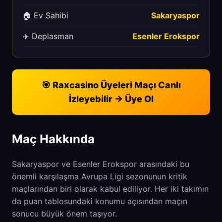
🏠 Ev Sahibi
Sakaryaspor
✈️ Deplasman
Esenler Erokspor
🎯 Raxcasino Üyeleri Maçı Canlı
İzleyebilir → Üye Ol
Maç Hakkında
Sakaryaspor ve Esenler Erokspor arasındaki bu
önemli karşılaşma Avrupa Ligi sezonunun kritik
maçlarından biri olarak kabul ediliyor. Her iki takımın
da puan tablosundaki konumu açısından maçın
sonucu büyük önem taşıyor.