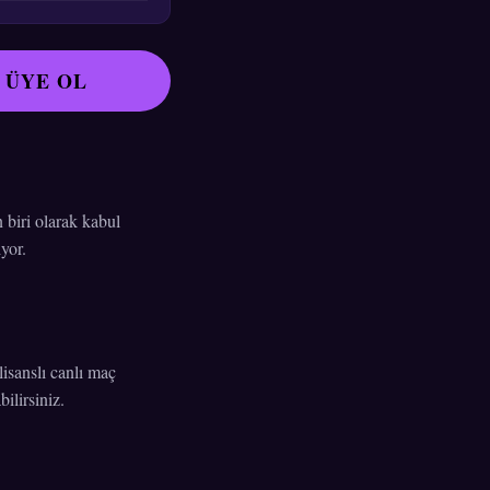
 ÜYE OL
 biri olarak kabul
yor.
isanslı canlı maç
ilirsiniz.