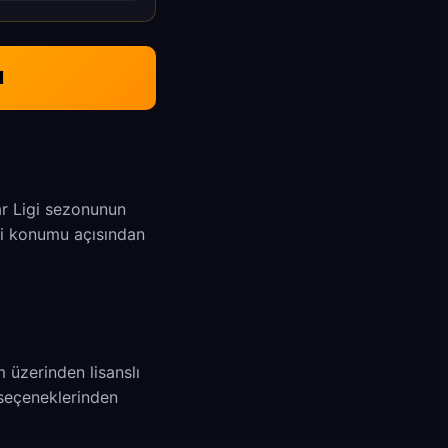
l
r Ligi sezonunun
aki konumu açısından
 üzerinden lisanslı
 seçeneklerinden