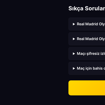
Sıkça Sorula
Real Madrid Ol
Real Madrid Ol
Maçı şifresiz iz
Maç için bahis 