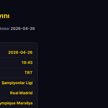
ını
delesi
2026-04-26
2026-04-26
19:45
TRT
Şampiyonlar Ligi
Real Madrid
ympique Marsilya