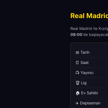
Real Madrid
Real Madrid ile Kızı
08:00
'de başlayaca
📅 Tarih
⏰ Saat
📺 Yayıncı
🏆 Lig
🏠 Ev Sahibi
✈️ Deplasman