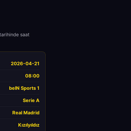
tarihinde saat
2026-04-21
08:00
beIN Sports 1
Serie A
Real Madrid
Kızılyıldız