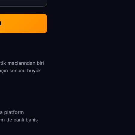
l
tik maçlarından biri
maçın sonucu büyük
ca platform
em de canlı bahis