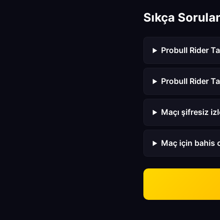
Sıkça Sorula
Probull Rider T
Probull Rider T
Maçı şifresiz iz
Maç için bahis 