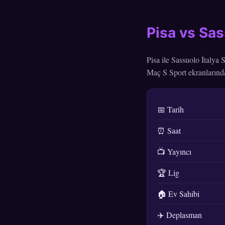
Pisa vs Sas
Pisa ile Sassuolo İtalya
Maç S Sport ekranlarınd
📅 Tarih
⏰ Saat
📺 Yayıncı
🏆 Lig
🏠 Ev Sahibi
✈️ Deplasman