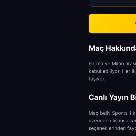
Maç Hakkınd
Parma ve Milan arası
kabul ediliyor. Her
taşıyor.
Canlı Yayın Bi
Maç beIN Sports 1 ka
üzerinden lisanslı ca
seçeneklerinden fayda