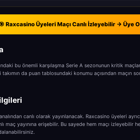
🎯 Raxcasino Üyeleri Maçı Canlı İzleyebilir → Üye O
a
ndaki bu önemli karşılaşma Serie A sezonunun kritik maçlar
 iki takımın da puan tablosundaki konumu açısından maçın 
lgileri
nalından canlı olarak yayınlanacak. Raxcasino üyeleri ayrı
nlı maç yayınına erişebilir. Bu sayede hem maçı izleyebilir h
lanabilirsiniz.