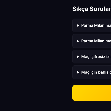
Sıkça Sorula
Parma Milan ma
Parma Milan ma
Maçı şifresiz iz
Maç için bahis 