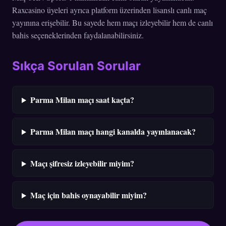
Raxcasino üyeleri ayrıca platform üzerinden lisanslı canlı maç
yayınına erişebilir. Bu sayede hem maçı izleyebilir hem de canlı
bahis seçeneklerinden faydalanabilirsiniz.
Sıkça Sorulan Sorular
Parma Milan maçı saat kaçta?
Parma Milan maçı hangi kanalda yayınlanacak?
Maçı şifresiz izleyebilir miyim?
Maç için bahis oynayabilir miyim?