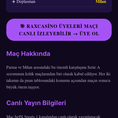
Milan
✈️ Deplasman
🎯 RAXCASINO ÜYELERI MAÇI
CANLI İZLEYEBILIR → ÜYE OL
Maç Hakkında
Parma ve Milan arasındaki bu önemli karşılaşma Serie A
sezonunun kritik maçlarından biri olarak kabul ediliyor. Her iki
takımın da puan tablosundaki konumu açısından maçın sonucu
büyük önem taşıyor.
Canlı Yayın Bilgileri
Maç beIN Sports 1 kanalından canlı olarak yayınlanacak.