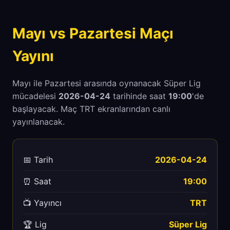
Mayı vs Pazartesi Maçı
Yayını
Mayı ile Pazartesi arasında oynanacak Süper Lig
mücadelesi
2026-04-24
tarihinde saat
19:00
'de
başlayacak. Maç TRT ekranlarından canlı
yayınlanacak.
📅 Tarih
2026-04-24
⏰ Saat
19:00
📺 Yayıncı
TRT
🏆 Lig
Süper Lig