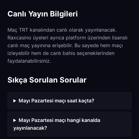
Canlı Yayın Bilgileri
Maç TRT kanalından canlı olarak yayınlanacak.
Raxcasino üyeleri ayrıca platform üzerinden lisanslı
canlı maç yayınına erişebilir. Bu sayede hem maçı
izleyebilir hem de canlı bahis seçeneklerinden
faydalanabilirsiniz.
Sıkça Sorulan Sorular
Mayı Pazartesi maçı saat kaçta?
Mayı Pazartesi maçı hangi kanalda
yayınlanacak?