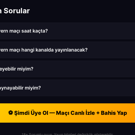
n Sorular
ern maçı saat kaçta?
ern maçı hangi kanalda yayınlanacak?
leyebilir miyim?
oynayabilir miyim?
⚽ Şimdi Üye Ol — Maçı Canlı İzle + Bahis Yap
18+ Sorumlu oyun. Yayın bilgileri değişiklik gösterebilir.