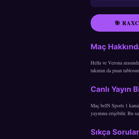
🎯 RAX
Maç Hakkınd
Hella ve Verona arasında
takımın da puan tablosu
Canlı Yayın Bi
Maç beIN Sports 1 kanalı
yayınına erişebilir. Bu s
Sıkça Sorula