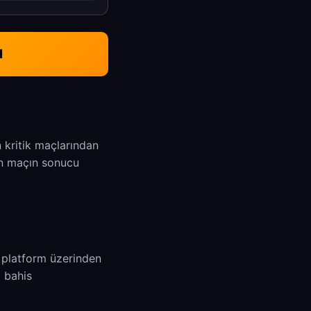
l
 kritik maçlarından
an maçın sonucu
 platform üzerinden
ı bahis