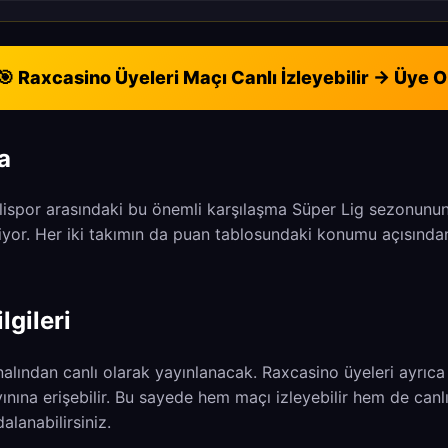
🎯 Raxcasino Üyeleri Maçı Canlı İzleyebilir → Üye O
a
ispor arasındaki bu önemli karşılaşma Süper Lig sezonunun
iliyor. Her iki takımın da puan tablosundaki konumu açısınd
lgileri
lından canlı olarak yayınlanacak. Raxcasino üyeleri ayrıca
yınına erişebilir. Bu sayede hem maçı izleyebilir hem de canl
lanabilirsiniz.