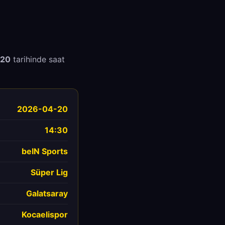
-20
tarihinde saat
2026-04-20
14:30
beIN Sports
Süper Lig
Galatsaray
Kocaelispor