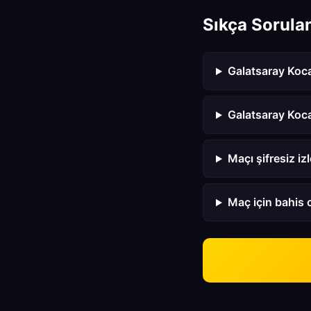
Sıkça Sorula
Galatsaray Koca
Galatsaray Koca
Maçı şifresiz iz
Maç için bahis 