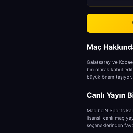
Maç Hakkınd
Galatsaray ve Kocael
biri olarak kabul ed
büyük önem taşıyor.
Canlı Yayın Bi
Maç beIN Sports kana
lisanslı canlı maç ya
seçeneklerinden fayda