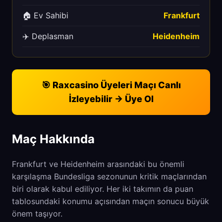
🏠 Ev Sahibi
Frankfurt
✈️ Deplasman
Heidenheim
🎯 Raxcasino Üyeleri Maçı Canlı
İzleyebilir → Üye Ol
Maç Hakkında
Frankfurt ve Heidenheim arasındaki bu önemli
karşılaşma Bundesliga sezonunun kritik maçlarından
biri olarak kabul ediliyor. Her iki takımın da puan
tablosundaki konumu açısından maçın sonucu büyük
önem taşıyor.