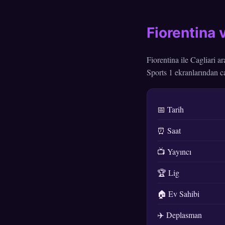
Fiorentina 
Fiorentina ile Cagliari 
Sports 1 ekranlarından c
📅 Tarih
⏰ Saat
📺 Yayıncı
🏆 Lig
🏠 Ev Sahibi
✈️ Deplasman