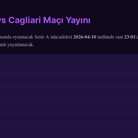
vs Cagliari Maçı Yayını
2026-04-10
23:01
arasında oynanacak Serie A mücadelesi
tarihinde saat
'
anlı yayınlanacak.