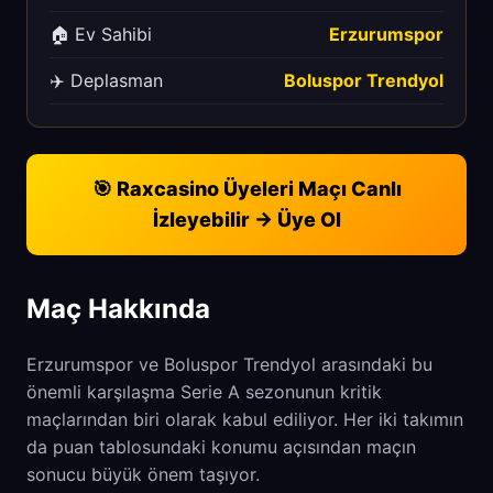
🏠 Ev Sahibi
Erzurumspor
✈️ Deplasman
Boluspor Trendyol
🎯 Raxcasino Üyeleri Maçı Canlı
İzleyebilir → Üye Ol
Maç Hakkında
Erzurumspor ve Boluspor Trendyol arasındaki bu
önemli karşılaşma Serie A sezonunun kritik
maçlarından biri olarak kabul ediliyor. Her iki takımın
da puan tablosundaki konumu açısından maçın
sonucu büyük önem taşıyor.