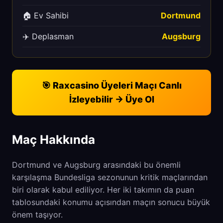
🏠 Ev Sahibi
Dortmund
✈️ Deplasman
Augsburg
🎯 Raxcasino Üyeleri Maçı Canlı
İzleyebilir → Üye Ol
Maç Hakkında
Dortmund ve Augsburg arasındaki bu önemli
karşılaşma Bundesliga sezonunun kritik maçlarından
biri olarak kabul ediliyor. Her iki takımın da puan
tablosundaki konumu açısından maçın sonucu büyük
önem taşıyor.