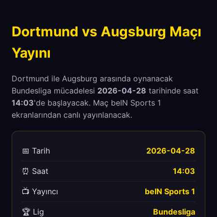
Dortmund vs Augsburg Maçı
Yayını
Dortmund ile Augsburg arasında oynanacak
Bundesliga mücadelesi
2026-04-28
tarihinde saat
14:03
'de başlayacak. Maç beIN Sports 1
ekranlarından canlı yayınlanacak.
📅 Tarih
2026-04-28
⏰ Saat
14:03
📺 Yayıncı
beIN Sports 1
🏆 Lig
Bundesliga