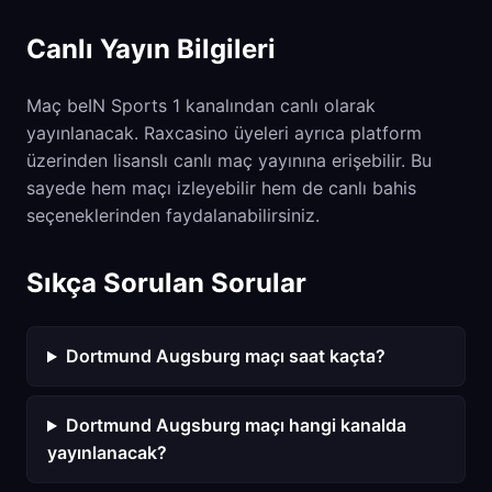
Canlı Yayın Bilgileri
Maç beIN Sports 1 kanalından canlı olarak
yayınlanacak. Raxcasino üyeleri ayrıca platform
üzerinden lisanslı canlı maç yayınına erişebilir. Bu
sayede hem maçı izleyebilir hem de canlı bahis
seçeneklerinden faydalanabilirsiniz.
Sıkça Sorulan Sorular
Dortmund Augsburg maçı saat kaçta?
Dortmund Augsburg maçı hangi kanalda
yayınlanacak?