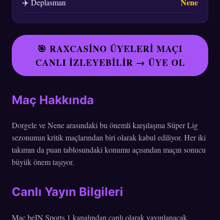
Nene
✈️ Deplasman
🎯 RAXCASINO ÜYELERI MAÇI
CANLI İZLEYEBILIR → ÜYE OL
Maç Hakkında
Dorgele ve Nene arasındaki bu önemli karşılaşma Süper Lig
sezonunun kritik maçlarından biri olarak kabul ediliyor. Her iki
takımın da puan tablosundaki konumu açısından maçın sonucu
büyük önem taşıyor.
Canlı Yayın Bilgileri
Maç beIN Sports 1 kanalından canlı olarak yayınlanacak.