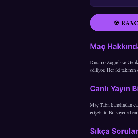
🎯 RAX
Maç Hakkınd
Dinamo Zagreb ve Genk a
ediliyor. Her iki takım
Canlı Yayın Bi
Maç Tabii kanalından can
erişebilir. Bu sayede hem
Sıkça Sorula