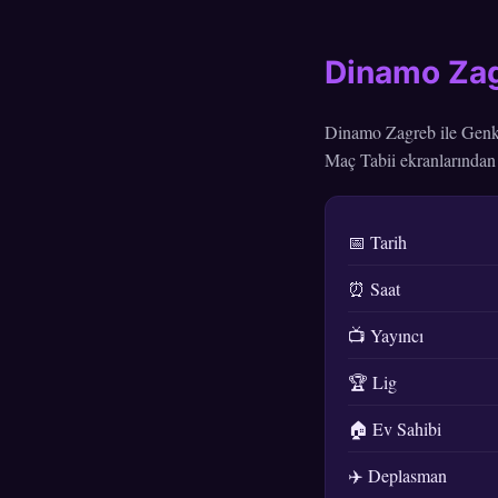
Dinamo Zag
Dinamo Zagreb ile Genk
Maç Tabii ekranlarından 
📅 Tarih
⏰ Saat
📺 Yayıncı
🏆 Lig
🏠 Ev Sahibi
✈️ Deplasman