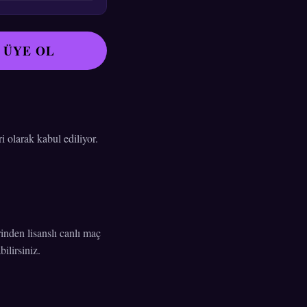
 ÜYE OL
 olarak kabul ediliyor.
inden lisanslı canlı maç
ilirsiniz.