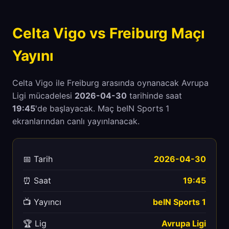
Celta Vigo vs Freiburg Maçı
Yayını
Celta Vigo ile Freiburg arasında oynanacak Avrupa
Ligi mücadelesi
2026-04-30
tarihinde saat
19:45
'de başlayacak. Maç beIN Sports 1
ekranlarından canlı yayınlanacak.
📅 Tarih
2026-04-30
⏰ Saat
19:45
📺 Yayıncı
beIN Sports 1
🏆 Lig
Avrupa Ligi