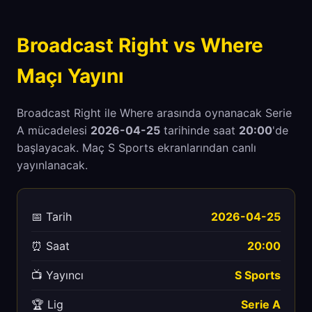
Broadcast Right vs Where
Maçı Yayını
Broadcast Right ile Where arasında oynanacak Serie
A mücadelesi
2026-04-25
tarihinde saat
20:00
'de
başlayacak. Maç S Sports ekranlarından canlı
yayınlanacak.
📅 Tarih
2026-04-25
⏰ Saat
20:00
📺 Yayıncı
S Sports
🏆 Lig
Serie A