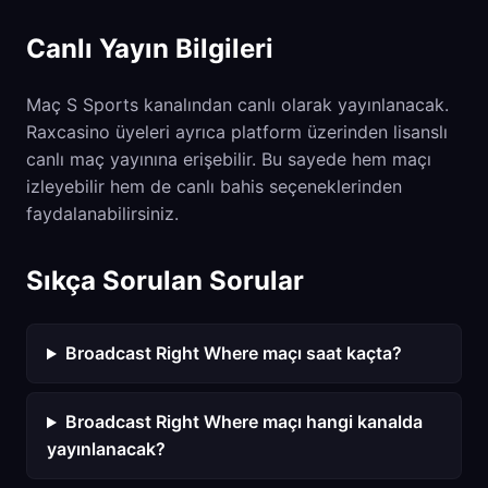
Canlı Yayın Bilgileri
Maç S Sports kanalından canlı olarak yayınlanacak.
Raxcasino üyeleri ayrıca platform üzerinden lisanslı
canlı maç yayınına erişebilir. Bu sayede hem maçı
izleyebilir hem de canlı bahis seçeneklerinden
faydalanabilirsiniz.
Sıkça Sorulan Sorular
Broadcast Right Where maçı saat kaçta?
Broadcast Right Where maçı hangi kanalda
yayınlanacak?