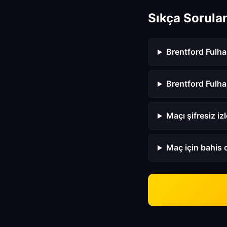
Sıkça Sorula
Brentford Fulh
Brentford Fulh
Maçı şifresiz iz
Maç için bahis 