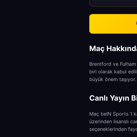
Maç Hakkınd
Brentford ve Fulham
biri olarak kabul ed
büyük önem taşıyor.
Canlı Yayın Bi
Maç beIN Sports 1 ka
üzerinden lisanslı ca
seçeneklerinden fayda