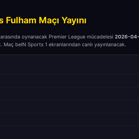
s Fulham Maçı Yayını
m arasında oynanacak Premier League mücadelesi
2026-04
. Maç beIN Sports 1 ekranlarından canlı yayınlanacak.