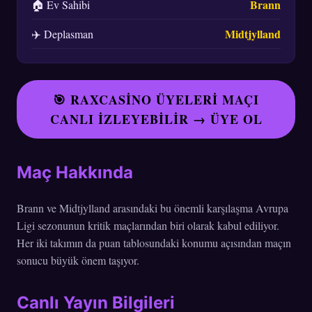
Brann
🏠 Ev Sahibi
Midtjylland
✈️ Deplasman
🎯 RAXCASINO ÜYELERI MAÇI
CANLI İZLEYEBILIR → ÜYE OL
Maç Hakkında
Brann ve Midtjylland arasındaki bu önemli karşılaşma Avrupa
Ligi sezonunun kritik maçlarından biri olarak kabul ediliyor.
Her iki takımın da puan tablosundaki konumu açısından maçın
sonucu büyük önem taşıyor.
Canlı Yayın Bilgileri