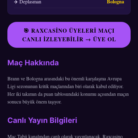
Bologna
✈️ Deplasman
🎯 RAXCASINO ÜYELERI MAÇI
CANLI İZLEYEBILIR → ÜYE OL
Maç Hakkında
Brann ve Bologna arasındaki bu önemli karşılaşma Avrupa
Ligi sezonunun kritik maçlarından biri olarak kabul ediliyor.
Her iki takımın da puan tablosundaki konumu açısından maçın
sonucu büyük önem taşıyor.
Canlı Yayın Bilgileri
Maç Tabii kanalından canlı olarak yayınlanacak. Raxcasino