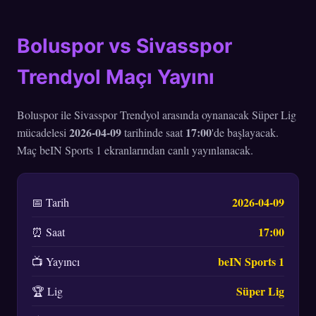
Boluspor vs Sivasspor
Trendyol Maçı Yayını
Boluspor ile Sivasspor Trendyol arasında oynanacak Süper Lig
2026-04-09
17:00
mücadelesi
tarihinde saat
'de başlayacak.
Maç beIN Sports 1 ekranlarından canlı yayınlanacak.
2026-04-09
📅 Tarih
17:00
⏰ Saat
beIN Sports 1
📺 Yayıncı
Süper Lig
🏆 Lig