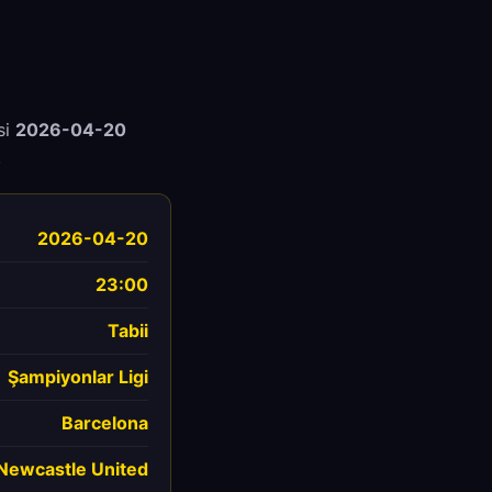
si
2026-04-20
.
2026-04-20
23:00
Tabii
Şampiyonlar Ligi
Barcelona
Newcastle United