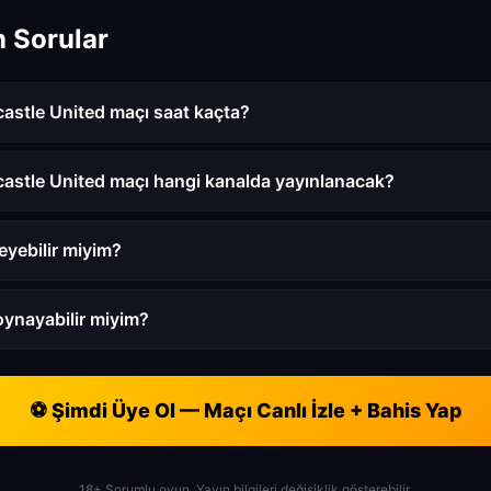
n Sorular
astle United maçı saat kaçta?
astle United maçı hangi kanalda yayınlanacak?
leyebilir miyim?
oynayabilir miyim?
⚽ Şimdi Üye Ol — Maçı Canlı İzle + Bahis Yap
18+ Sorumlu oyun. Yayın bilgileri değişiklik gösterebilir.