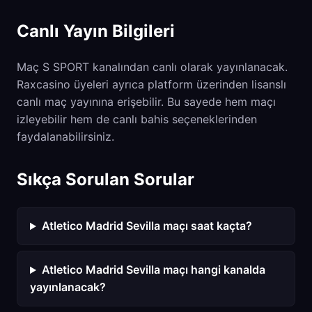
Canlı Yayın Bilgileri
Maç S SPORT kanalından canlı olarak yayınlanacak.
Raxcasino üyeleri ayrıca platform üzerinden lisanslı
canlı maç yayınına erişebilir. Bu sayede hem maçı
izleyebilir hem de canlı bahis seçeneklerinden
faydalanabilirsiniz.
Sıkça Sorulan Sorular
Atletico Madrid Sevilla maçı saat kaçta?
Atletico Madrid Sevilla maçı hangi kanalda
yayınlanacak?