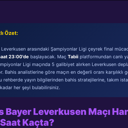
lı Özet:
r Leverkusen arasındaki Şampiyonlar Ligi çeyrek final müca
saat 23:00'de
başlayacak. Maç
Tabii
platformundan canlı y
mpiyonlar Ligi maçında 5 galibiyet alırken Leverkusen de
or. Bahis analistlerine göre maçın en değerli oranı karşılıklı g
u rehberde yayın bilgilerinden bahis stratejilerine, takım ista
kadar her şeyi bulabilirsiniz.
s Bayer Leverkusen Maçı Ha
Saat Kaçta?