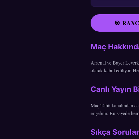
🎯 RAX
Maç Hakkınd
Arsenal ve Bayer Leverk
olarak kabul ediliyor. 
Canlı Yayın Bi
Maç Tabii kanalından can
erişebilir. Bu sayede hem
Sıkça Sorula