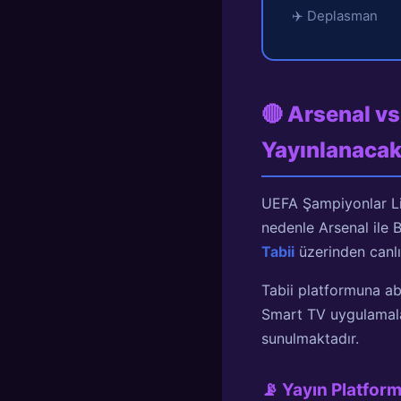
✈️ Deplasman
🔴 Arsenal v
Yayınlanaca
UEFA Şampiyonlar Li
nedenle Arsenal ile 
Tabii
üzerinden canlı
Tabii platformuna ab
Smart TV uygulamalar
sunulmaktadır.
📡 Yayın Platform