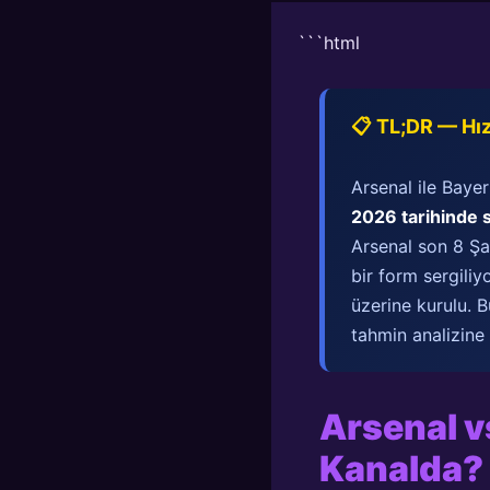
```html
📋 TL;DR — Hız
Arsenal ile Baye
2026 tarihinde 
Arsenal son 8 Şa
bir form sergiliy
üzerine kurulu. B
tahmin analizine 
Arsenal v
Kanalda? 