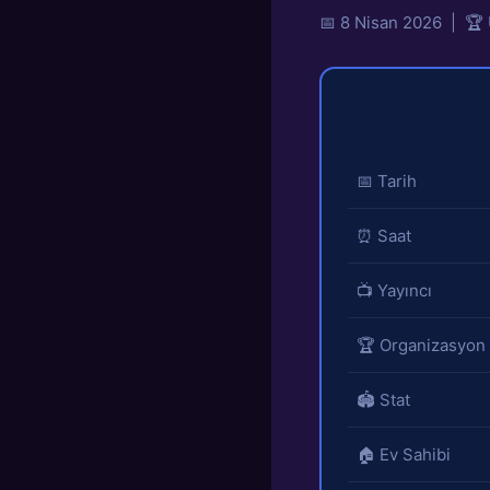
📅 8 Nisan 2026 | 🏆
📅 Tarih
⏰ Saat
📺 Yayıncı
🏆 Organizasyon
🏟️ Stat
🏠 Ev Sahibi