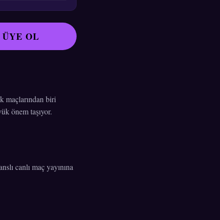
 ÜYE OL
k maçlarından biri
yük önem taşıyor.
anslı canlı maç yayınına
.