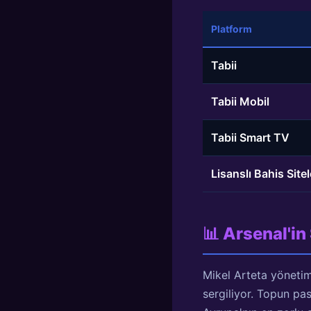
Platform
Tabii
Tabii Mobil
Tabii Smart TV
Lisanslı Bahis Sitel
📊 Arsenal'in
Mikel Arteta yönetim
sergiliyor. Topun pa