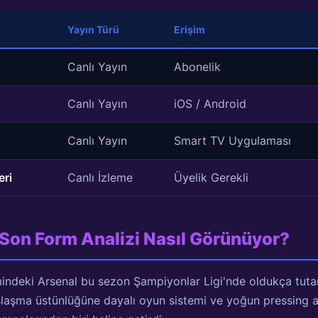
Yayın Türü
Erişim
Canlı Yayın
Abonelik
Canlı Yayın
iOS / Android
Canlı Yayın
Smart TV Uygulaması
eri
Canlı İzleme
Üyelik Gerekli
 Son Form Analizi Nasıl Görünüyor?
indeki Arsenal bu sezon Şampiyonlar Ligi'nde oldukça tutarl
slaşma üstünlüğüne dayalı oyun sistemi ve yoğun pressing an