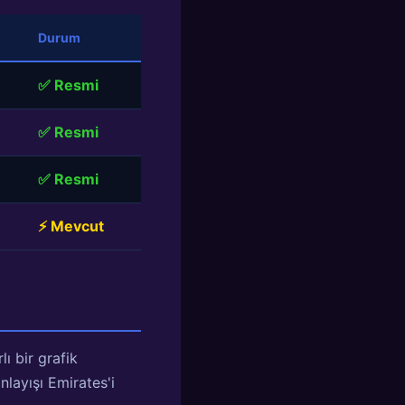
Durum
✅ Resmi
✅ Resmi
✅ Resmi
⚡ Mevcut
ı bir grafik
layışı Emirates'i