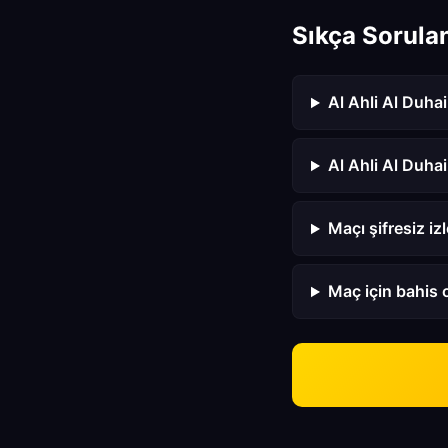
Sıkça Sorula
Al Ahli Al Duhai
Al Ahli Al Duha
Maçı şifresiz iz
Maç için bahis 