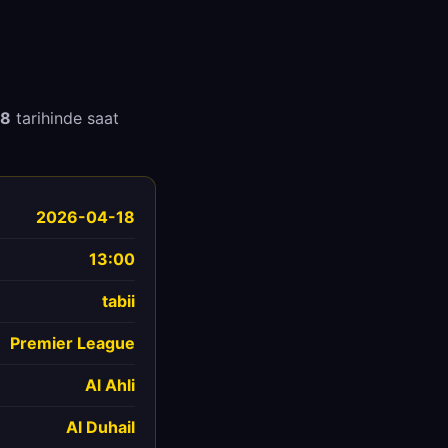
18
tarihinde saat
2026-04-18
13:00
tabii
Premier League
Al Ahli
Al Duhail