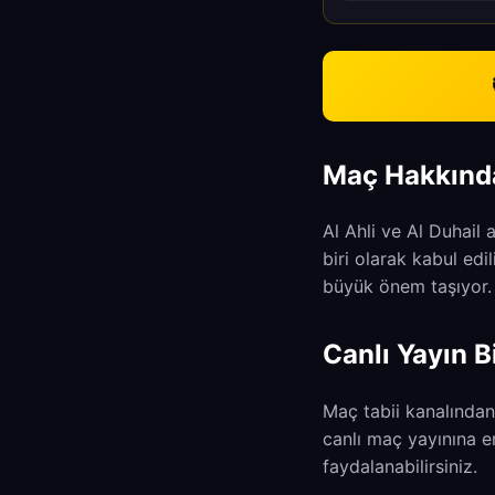
Maç Hakkınd
Al Ahli ve Al Duhail
biri olarak kabul ed
büyük önem taşıyor.
Canlı Yayın Bi
Maç tabii kanalından
canlı maç yayınına e
faydalanabilirsiniz.